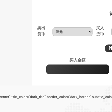
卖出
买入
货币
货币
买入金额
r” title_color=”dark_title” border_color=”dark_border” subtitle_colo