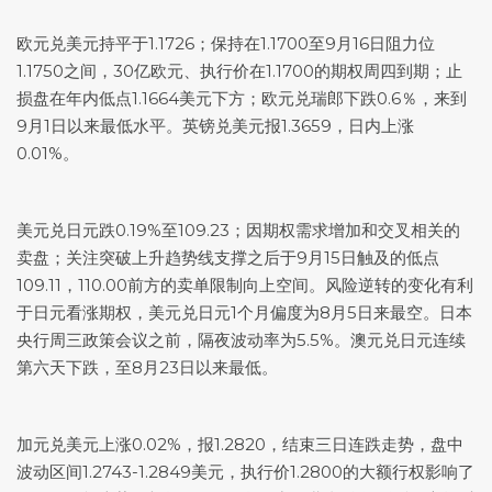
欧元兑美元
持平于1.1726；保持在1.1700至9月16日阻力位
1.1750之间，30亿欧元、执行价在1.1700的期权周四到期；止
损盘在年内低点1.1664美元下方；欧元兑瑞郎下跌0.6％，来到
9月1日以来最低水平。
英镑兑美元
报1.3659，日内上涨
0.01%。
美元兑日元
跌0.19%至109.23；因期权需求增加和交叉相关的
卖盘；关注突破上升趋势线支撑之后于9月15日触及的低点
109.11，110.00前方的卖单限制向上空间。风险逆转的变化有利
于日元看涨期权，
美元兑日元
1个月偏度为8月5日来最空。日本
央行周三政策会议之前，隔夜波动率为5.5%。澳元兑日元连续
第六天下跌，至8月23日以来最低。
加元兑美元上涨0.02%，报1.2820，结束三日连跌走势，盘中
波动区间1.2743-1.2849美元，执行价1.2800的大额行权影响了