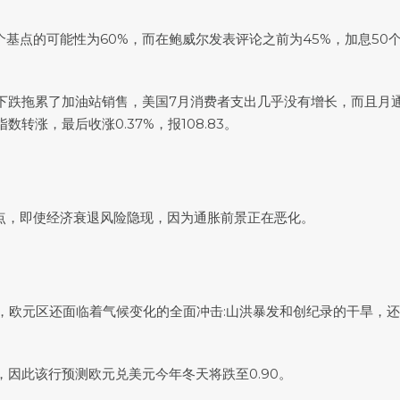
基点的可能性为60%，而在鲍威尔发表评论之前为45%，加息50
下跌拖累了加油站销售，美国7月消费者支出几乎没有增长，而且月
指数
转涨，最后收涨0.37%，报108.83。
点，即使经济衰退风险隐现，因为通胀前景正在恶化。
面的限制，欧元区还面临着气候变化的全面冲击:山洪暴发和创纪录的干旱
，因此该行预测
欧元兑美元
今年冬天将跌至0.90。