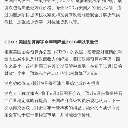
美国白宫发布了一项拜登关于2022年通胀削减法案的声明。该
协议包含降低处方药价格、降低1300万美国人的医疗保险；通
过为能源项目提供税收减免和投资来改善能源安全并解决气候
危机；加强减少赤字，对抗通货膨胀等。
CBO：美国预算赤字今年料降至2018年以来最低
根据美国国会预算办公室（CBO）的数据，随着应对疫情的刺
激支出减少以及财政部收入创纪录，美国联邦预算赤字迈向四
年来最小。该机构周三在其长期展望中表示，在始于10月1日的
财政年度中，预算赤字占GDP的比例将降至3.9%。
消息称欧佩克+预计9月份石油产量稳定或略有提高
消息人士称欧佩克+将于8月3日召开会议，预计9月份将保持石
油产量稳定或略有提高。美国政府高级官员乐观地认为，下一
次欧佩克会议可能会宣布一些积极的消息，额外的石油供应肯
定会有助于进一步稳定市场，并可能压低价格。