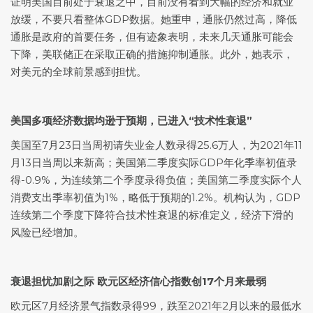
证明美国目前处于衰退之中，目前没有看到大幅的经济和就业
放缓，不要只看整体GDP数据。她重申，通胀仍然过高，降低
通胀是政府的首要任务，但有迹象表明，未来几天通胀可能会
下降，美联储正在采取正确的措施抑制通胀。此外，她表示，
对美元的全球前景感到担忧。
美国多项经济数据均逊于预期，已进入“技术性衰退”
美国至7月23日当周初请失业金人数录得25.6万人，为2021年11
月13日当周以来新高；美国第二季度实际GDP年化季率初值录
得-0.9%，为连续第二个季度录得负值；美国第二季度实际个人
消费支出季率初值为1%，略低于预期的1.2%。机构认为，GDP
连续第二个季度下降符合技术性衰退的标准定义，经济下滑的
风险已经增加。
衰退担忧加剧之际 欧元区经济信心指数创17个月来最弱
欧元区7月经济景气指数录得99，跌至2021年2月以来的最低水