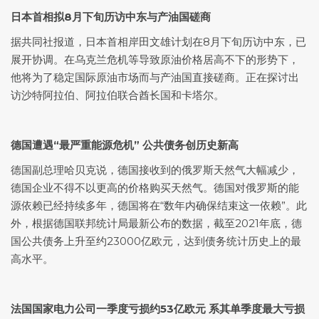
日本首相拟8月下旬历访中东与产油国磋商
据共同社报道，日本首相岸田文雄计划在8月下旬历访中东，已
展开协调。在乌克兰危机等导致原油价格居高不下的形势下，
他将为了稳定国际原油市场而与产油国直接磋商。正在探讨出
访沙特阿拉伯、阿拉伯联合酋长国和卡塔尔。
德国遭遇“最严重能源危机” 公共债务创历史新高
德国副总理哈贝克说，德国接收到的俄罗斯
天然气
大幅减少，
德国企业不得不以更高的价格购买天然气。德国对俄罗斯的能
源依赖已经持续多年，德国将在“数年内确保结束这一依赖”。此
外，根据德国联邦统计局最新公布的数据，截至2021年底，德
国公共债务上升至约23000亿欧元，达到债务统计历史上的最
高水平。
法国国家电力公司一季度亏损约53亿欧元 系其单季度最大亏损