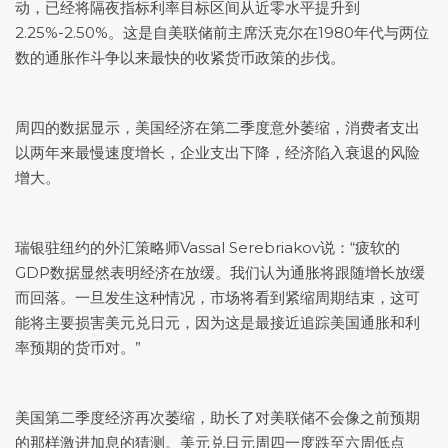
动，已经将隔夜指标利率目标区间从近零水平提升到
2.25%-2.50%。这是自美联储前主席沃克尔在1980年代与两位
数的通胀作斗争以来最快的收紧货币政策的步伐。
周四的数据显示，美国经济在第二季度意外萎缩，消费者支出
以两年来最慢速度增长，企业支出下降，经济陷入衰退的风险
增大。
瑞银驻纽约的外汇策略师Vassal Serebriakov说：“疲软的
GDP数据显然表明经济在放缓。我们认为通胀将跟随增长放缓
而回落。一旦发生这种情况，市场将看到紧缩周期结束，这可
能将主要损害
美元兑日元
，因为这是最接近追踪美国通胀和利
率预期的货币对。”
美国第二季度经济再次萎缩，助长了对美联储不会像之前预期
的那样激进加息的猜测。
美元兑日元
周四一度跌至六周低点