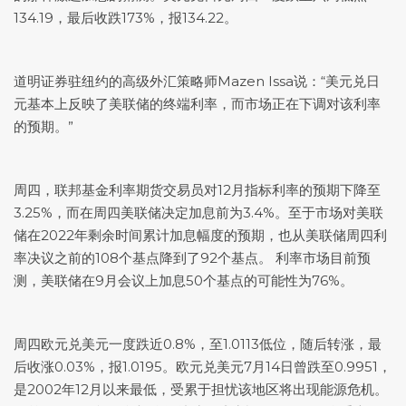
134.19，最后收跌173%，报134.22。
道明证券驻纽约的高级外汇策略师Mazen Issa说：“
美元兑日
元
基本上反映了美联储的终端利率，而市场正在下调对该利率
的预期。”
周四，联邦基金利率期货交易员对12月指标利率的预期下降至
3.25%，而在周四美联储决定加息前为3.4%。至于市场对美联
储在2022年剩余时间累计加息幅度的预期，也从美联储周四利
率决议之前的108个基点降到了92个基点。 利率市场目前预
测，美联储在9月会议上加息50个基点的可能性为76%。
周四
欧元兑美元
一度跌近0.8%，至1.0113低位，随后转涨，最
后收涨0.03%，报1.0195。
欧元兑美元
7月14日曾跌至0.9951，
是2002年12月以来最低，受累于担忧该地区将出现能源危机。