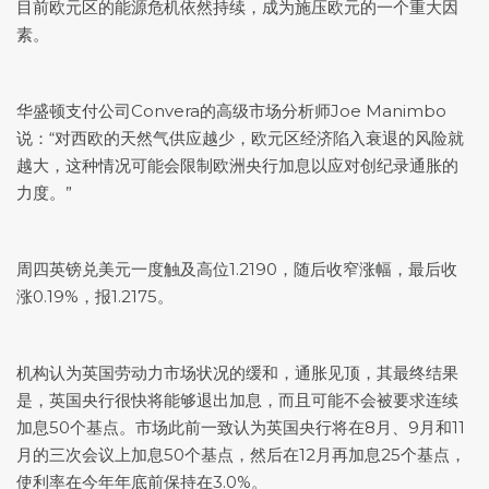
目前欧元区的能源危机依然持续，成为施压欧元的一个重大因
素。
华盛顿支付公司Convera的高级市场分析师Joe Manimbo
说：“对西欧的天然气供应越少，欧元区经济陷入衰退的风险就
越大，这种情况可能会限制欧洲央行加息以应对创纪录通胀的
力度。”
周四
英镑兑美元
一度触及高位1.2190，随后收窄涨幅，最后收
涨0.19%，报1.2175。
机构认为英国劳动力市场状况的缓和，通胀见顶，其最终结果
是，英国央行很快将能够退出加息，而且可能不会被要求连续
加息50个基点。市场此前一致认为英国央行将在8月、9月和11
月的三次会议上加息50个基点，然后在12月再加息25个基点，
使利率在今年年底前保持在3.0%。