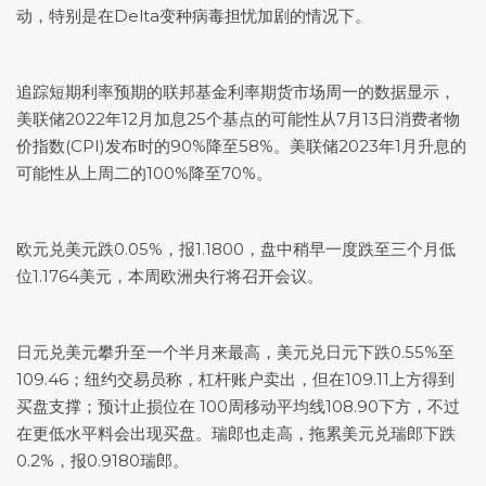
动，特别是在Delta变种病毒担忧加剧的情况下。
追踪短期利率预期的联邦基金利率期货市场周一的数据显示，
美联储2022年12月加息25个基点的可能性从7月13日消费者物
价指数(CPI)发布时的90%降至58%。美联储2023年1月升息的
可能性从上周二的100%降至70%。
欧元兑美元
跌0.05%，报1.1800，盘中稍早一度跌至三个月低
位1.1764美元，本周欧洲央行将召开会议。
日元兑美元攀升至一个半月来最高，
美元兑日元
下跌0.55%至
109.46；纽约交易员称，杠杆账户卖出，但在109.11上方得到
买盘支撑；预计止损位在 100周移动平均线108.90下方，不过
在更低水平料会出现买盘。瑞郎也走高，拖累
美元兑瑞郎
下跌
0.2%，报0.9180瑞郎。