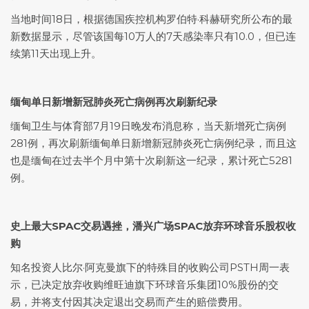
当地时间18日，根据德国疾控机构罗伯特·科赫研究所公布的最
新数据显示，尽管该国每10万人的7天感染率只有10.0，但已连
续第11天出现上升。
缅甸单日新增新冠肺炎死亡病例再次刷新纪录
缅甸卫生与体育部7月19日晚发布消息称，当天新增死亡病例
281例，再次刷新缅甸单日新增新冠肺炎死亡病例纪录，而且这
也是缅甸在过去半个月中第十次刷新这一纪录，累计死亡5281
例。
史上最大SPAC交易遇挫，潘兴广场SPAC放弃环球音乐股权收
购
知名投资人比尔·阿克曼旗下的特殊目的收购公司PSTH周一表
示，已决定放弃收购维旺迪旗下环球音乐集团10%股份的交
易，并将支付因其决定退出交易而产生的赔偿费用。