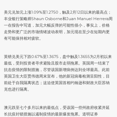
美元兑加元
上涨1.09%至1.2750，触及2月12日以来的最高点；
丰业银行策略师Shaun Osborne和Juan Manuel Herrera周
一在报告中写道，加元大幅反弹的可能性很小，事实上，价格
走势和更广泛的市场情绪波动表明，加元现在至少在短期内更
有可能保持相对疲软。
英镑兑美元
下跌0.67%至1.3675，盘中触及1.3655为2月初以来
最低，受到投资者寻求避险且股市走弱拖累。英国周一结束了
抗击疫情的限制措施，尽管该国新增病例达到全球最高。此前
英国卫生大臣贾伟德周末宣布，他的新冠病毒检测呈阳性，目
前处于自我隔离状态；这迫使英国首相约翰逊和财政大臣苏纳
克也进行隔离。
澳元跌至七个多月以来的最低点，受该国一些州政府收紧并延
长抗疫封锁措施以遏制疫情的最新爆发拖累。道明证券