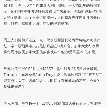
超预期，创下10年半以来最大同比涨幅。一天前出炉的数据显
示，6月美国消费者通胀触及逾13年来最高。强劲的通胀已将美
元推至略低于三个月高位的水平，人们愈发关注世界各国央行
将于何时开始撤走大流行时期的刺激措施。
周三人们更加关注这一点，此前新西兰联储表示将结束购债计
划，令市场预期该央行最快可能在8月升息。加拿大央行表示，
将每周净购买加拿大国债的步伐从30亿加元降至20亿加元。
欧元兑美元
涨0.52%，报1.1837，盘中触及4月5日以来最高。
Tempus Inc副总裁John Doyle说，欧元昨日跌回1.18下方可
能有点过头了，因此我认为，即使没有鲍威尔的发言，今天的
反弹也会发生。
美元兑加元
基本持平于1.2508，此前加拿大央行表示，将维持