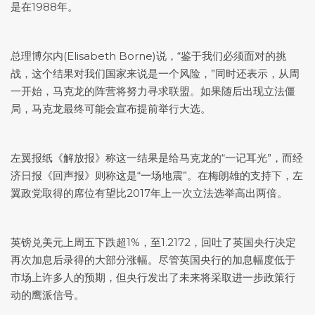
是在1988年。
总理博尔内(Elisabeth Borne)说，“鉴于我们必须面对的挑
战，这个结果对我们国家来说是一个风险，”同时还表示，从周
一开始，马克龙的阵营将努力寻求联盟。如果随后出现立法僵
局，马克龙最终可能会宣布提前举行大选。
左翼报纸《解放报》称这一结果是给马克龙的“一记耳光”，而经
济日报《回声报》则称这是“一场地震”。在梅朗雄的支持下，左
翼政党取得的席位有望比2017年上一次立法选举高出两倍。
英镑兑美元
上周五下跌超1%，至1.2172，回吐了英国央行决定
再次加息后录得的大部分涨幅。尽管英国央行的加息幅度低于
市场上许多人的预期，但央行发出了未来将采取进一步政策行
动的鹰派信号。