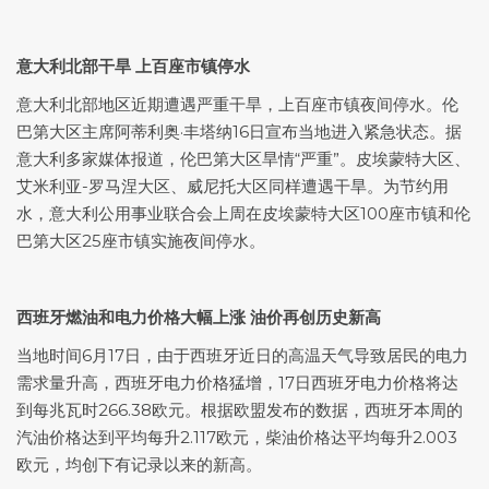
意大利北部干旱 上百座市镇停水
意大利北部地区近期遭遇严重干旱，上百座市镇夜间停水。伦
巴第大区主席阿蒂利奥·丰塔纳16日宣布当地进入紧急状态。据
意大利多家媒体报道，伦巴第大区旱情“严重”。皮埃蒙特大区、
艾米利亚-罗马涅大区、威尼托大区同样遭遇干旱。为节约用
水，意大利公用事业联合会上周在皮埃蒙特大区100座市镇和伦
巴第大区25座市镇实施夜间停水。
西班牙燃油和电力价格大幅上涨 油价再创历史新高
当地时间6月17日，由于西班牙近日的高温天气导致居民的电力
需求量升高，西班牙电力价格猛增，17日西班牙电力价格将达
到每兆瓦时266.38欧元。根据欧盟发布的数据，西班牙本周的
汽油价格达到平均每升2.117欧元，柴油价格达平均每升2.003
欧元，均创下有记录以来的新高。