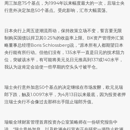
周三加息75个基点，为1994年以来幅度最大的一次，且瑞士央
行意外决定加息50个基点。受此影响，汇市大幅震荡。
日本央行上周五逆潮流而动，保持政策立场不变，誓言要无限
制购买国债以捍卫其0.25%的收益率上限。BK资产管理外汇策
略董事总经理Boris Schlossberg说，“原本所有人都期望日本
央行能有所行动。但他们没有，135水平一直是日元的技术阻力
位，突破该水平，有可能将
美元兑日元
推高到137或140水平，
我认为这肯定会迫使一些早期的空头头寸被平仓。
瑞士央行意外加息50个基点的决定继续在市场发酵，欧元兑瑞
郎下跌，触及1.0097水平，为4月13日以来最底，因为投资者押
注瑞士央行不会像过去那样出手阻止瑞郎升值。
瑞银全球财富管理首席投资办公室策略师在一份研究报告中
说，“瑞士意外加息，以及欧洲央行宣布正在研究一项防止欧洲