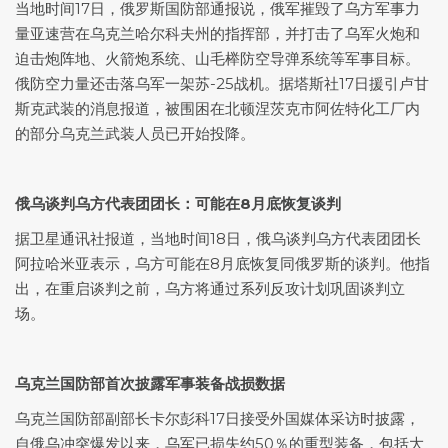
当地时间17日，俄罗斯国防部通报说，俄军摧毁了乌方军事力
量亚速营在乌克兰哈尔科夫州的指挥部，并打击了乌军火炮和
迫击炮阵地、火箭炮系统、山毛榉防空导弹系统等军事目标。
俄防空力量还击落乌军一架苏-25战机。据塔斯社17日援引卢甘
斯克武装的消息报道，被围困在北顿涅茨克市阿佐特化工厂内
的部分乌克兰武装人员已开始投降。
俄乌谈判乌方代表团团长：可能在8月底恢复谈判
据卫星通讯社报道，当地时间18日，俄乌谈判乌方代表团团长
阿拉哈米亚表示，乌方可能在8月底恢复同俄罗斯的谈判。他指
出，在重启谈判之前，乌方将通过系列反攻计划巩固谈判立
场。
乌克兰国防部首次披露军事装备战损数据
乌克兰国防部副部长卡尔彭科17日接受外国媒体采访时披露，
自俄乌冲突爆发以来，乌军已损失约50％的重型装备，包括大