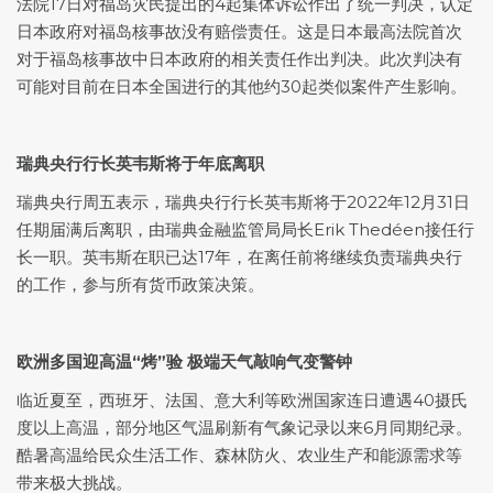
法院17日对福岛灾民提出的4起集体诉讼作出了统一判决，认定
日本政府对福岛核事故没有赔偿责任。这是日本最高法院首次
对于福岛核事故中日本政府的相关责任作出判决。此次判决有
可能对目前在日本全国进行的其他约30起类似案件产生影响。
瑞典央行行长英韦斯将于年底离职
瑞典央行周五表示，瑞典央行行长英韦斯将于2022年12月31日
任期届满后离职，由瑞典金融监管局局长Erik Thedéen接任行
长一职。英韦斯在职已达17年，在离任前将继续负责瑞典央行
的工作，参与所有货币政策决策。
欧洲多国迎高温“烤”验 极端天气敲响气变警钟
临近夏至，西班牙、法国、意大利等欧洲国家连日遭遇40摄氏
度以上高温，部分地区气温刷新有气象记录以来6月同期纪录。
酷暑高温给民众生活工作、森林防火、农业生产和能源需求等
带来极大挑战。