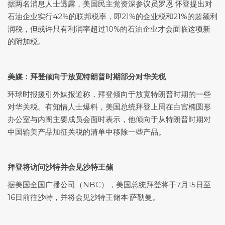
据两名消息人士透露，美国民主党资深参议员罗恩·怀登提出对
石油企业实行42%的联邦税率，即21%的企业税和21%的超额利
润税，但或许只有利润率超过10%的石油企业才会面临这项新
的附加税。
美媒：拜登倾向于放宽特朗普时期部分对华关税
环球时报援引外媒报道称，拜登倾向于放宽特朗普时期的一些
对华关税。有知情人士爆料，美国总统拜登上周在白宫椭圆形
办公室与内阁主要成员会面时表示，他倾向于从特朗普时期对
中国输美产品加征关税的清单中移除一些产品。
拜登将访问沙特并会见沙特王储
据美国全国广播公司（NBC），美国总统拜登将于7月15日至
16日前往沙特，并将会见沙特王储本·萨勒曼。