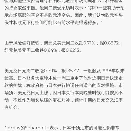
但与其他空头位普遍存在的欧元底部市场周期相比，杠杆基金
的持仓依然平衡。他周二接受采访时表示：”其中一些有助于预
示市场底部的基金不是欧元净空头。因此，我们认为欧元空头
头寸和欧元下行空间可能比当前水平走得远得多。”
由于风险偏好疲软，
澳元兑美元
周二收跌0.71%，报0.6872。
纽元兑美元
周二收跌0.64%，报0.6215。
美元兑日元
周二收涨0.79%，报135.47，一度触及1998年以来
最高。日本财务大臣铃木俊一周二重申了他对近期日元快速走
软的担忧，称政府将与日本央行协调任何适当的应对措施。市
场预计
美元
兑日元
上涨，因日本央行本周晚些时候可能按兵不
动，不过作为增长放缓的潜在对冲，预计中期内日元交叉汇率
有机会。
Corpay的Schamotta表示，日本干预汇市的可能性仍非常