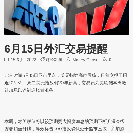
6月15日外汇交易提醒
15 6 月, 2022
财经新闻
Money Chase
0
北京时间6月15日亚市早盘，
美元指数
高位震荡，目前交投于附
近105.35。周二
美元指数
创20年新高，交易员为美联储本周激
进加息以遏制通胀做准备。
本周，对美联储将以较预期更大幅度加息的预期不断升温令投
资者如坐针毡，导致
标普500
指数确认处于熊市区域，并加剧