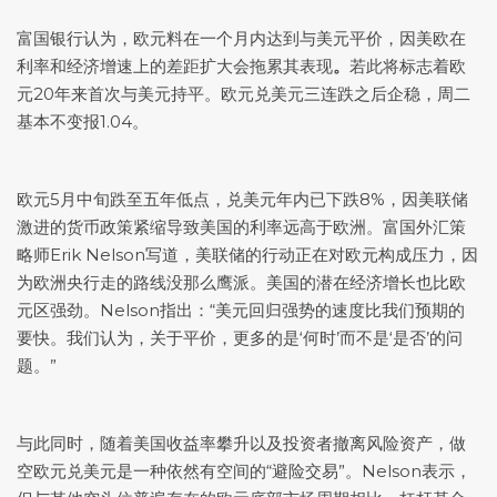
富国银行认为，欧元料在一个月内达到与美元平价，因美欧在
利率和经济增速上的差距扩大会拖累其表现
。
若此将标志着欧
元20年来首次与美元持平。
欧元兑美元
三连跌之后企稳，周二
基本不变报1.04。
欧元5月中旬跌至五年低点，兑美元年内已下跌8%，因美联储
激进的货币政策紧缩导致美国的利率远高于欧洲。富国外汇策
略师Erik Nelson写道，美联储的行动正在对欧元构成压力，因
为欧洲央行走的路线没那么鹰派。美国的潜在经济增长也比欧
元区强劲。Nelson指出：“美元回归强势的速度比我们预期的
要快。我们认为，关于平价，更多的是‘何时’而不是‘是否’的问
题。”
与此同时，随着美国收益率攀升以及投资者撤离风险资产，做
空
欧元兑美元
是一种依然有空间的“避险交易”。Nelson表示，