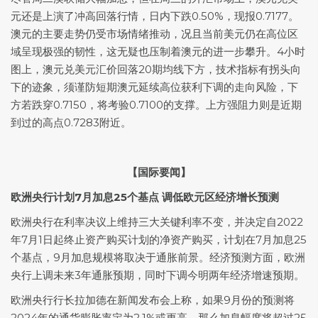
元
还是上演了冲高回落行情，日内下跌0.50%，现报0.7177。
澳元的主要走势仍受市场情绪推动，况且当前美元仍在高位区
域呈现极强的韧性，这无疑也压制着澳元的进一步攀升。4小时
图上，
澳元兑美元
汇价回落20期均线下方，技术指标有拐头向
下的迹象，须谨防短期澳元延续高位获利下调的走向风险，下
方若跌穿0.7150，将考验0.7100的支撑。上方强阻力则是近期
到过的高点0.7283附近。
【国际要闻】
欧洲央行计划7月加息25个基点 调低欧元区经济增长预测
欧洲央行在利率决议上维持三大关键利率不变，并决定自2022
年7月1日起终止资产购买计划的净资产购买，计划在7月加息25
个基点，9月加息规模将取决于通胀前景。经济预测方面，欧洲
央行上调未来3年通胀预期，同时下调今明两年经济增速预期。
欧洲央行行长拉加德在新闻发布会上称，如果9月份的预测将
2024年的通货膨胀率定为2.1%或更高，那么加息幅度将超过25