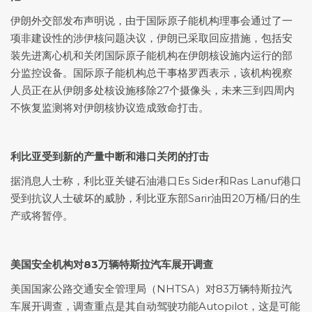
伊朗外交部发布声明说，由于国际原子能机构理事会通过了一
项非建设性的涉伊核问题决议，伊朗已采取回应措施，包括安
装先进离心机和关闭国际原子能机构在伊朗核设施内运行的部
分监控设备。国际原子能机构总干事格罗西表示，该机构视察
人员正在从伊朗多处核设施移除27个摄像头，未来三到四周内
不恢复监测将对伊朗核协议造成致命打击。
利比亚受到新的产量中断和港口
关闭
的打击
据消息人士称，利比亚关键石油港口Es Sider和Ras Lanuf港口
受到抗议人士破坏的威胁，利比亚东部Sarir油田20万桶/日的生
产或将暂停。
美国
安全机构
对83万辆特斯拉汽车展开调查
美国国家公路交通安全管理局（NHTSA）对83万辆特斯拉汽
车展开调查，调查重点是其自动驾驶功能Autopilot，这是可能