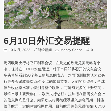
6月10日外汇交易提醒
10 6 月, 2022
财经新闻
Money Chase
0
周四欧洲央行将召开利率会议，在此之前
欧元兑美元
略有小
涨，保持在1.0700水位附近。对于本周即将召开的议息会议，
多头希望看到50个基点的加息的表态，然而预测机构认为欧央
行更多会采取每次25个基点的加息节奏。人们的期望是，全球
债券收益率水准，特别是整个欧洲， 可能有更多的上升空间，
最终市场主要聚焦在（ 欧洲央行总裁）拉加德在新闻发布会上
的信息到底是什么。如果欧央行贯彻缓缓进入加息周期，料能
给予欧元一定的刺激抬振作用。目前
欧元兑美元
徘徊在1.0700