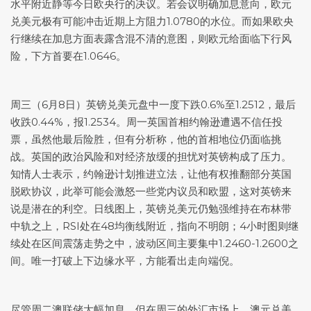
水平附近静等今日欧央行的决议。若会议明确加息意向，
欧元
兑美元
极有可能冲击近期上方阻力1.0780的水位。而如果欧央
行继续在加息方面表露含混不清的意图，则欧元给面临下行风
险，下方首要在1.0646。
周三（6月8日）
英镑兑美元
盘中一度下跌0.6%至1.2512，最后
收跌0.44%，报1.2534。周一英国首相约翰逊遭遇不信任投
票，虽然他最后险胜，但有分析称，他的首相地位仍面临挑
战。英国的政治风险和对经济放缓的担忧对英镑构成了压力。
知情人士表示，约翰逊计划推进立法，让他有权推翻部分英国
脱欧协议，此举可能会激怒一些党内议员和欧盟，这对英镑来
说是潜在的利空。日线图上，
英镑兑美元
仍勉强维持在布林带
中轨之上，RSI处在48均衡线附近，指向不明朗；4小时图则继
续处在区间震荡走势之中，波动区间主要集中1.2460-1.2600之
间。唯一打破上下边缘水平，方能看出走向端倪。
尽管周二澳联储大幅加息，但在周三的外汇市场上，
澳元兑美