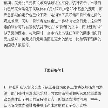
预期，
美元兑日元
将很难延续最近的涨势。该行表示，市场目
前已经完全消化了美联储在6月或7月加息25个基点的预期，而
降息预期的定价也已经下降，这消除了美联储和投资者之间的
观点差距。同时，投资者仓位也进一步转向做空日元，这些因
素的综合可能会限制该货币对在142附近的上涨，而上涨到145
似乎更加困难。与此同时，当市场上出现任何新的因素指向日
元走强时，
美元兑日元
可能面临更大的波动，比如弱于预期的
美国经济数据等。
【国际要闻】
1、拜登和众议院议长麦卡锡正各自为债务上限协议加强党内游
说，他们都对前景表示乐观，两党的温和派和务实派的重量级
议员也作出了初步的支持性表态，但截至当地时间周一中午，
众议院少数党领袖杰弗瑞斯尚未对提案表示公开支持。