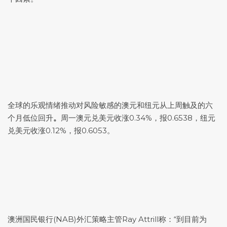
全球的乐观情绪推动对风险敏感的澳元和纽元从上周触及的六
个月低位回升
。
周一
澳元兑美元
收涨0.34%，报0.6538，
纽元
兑美元
收涨0.12%，报0.6053。
澳洲国民银行(NAB)外汇策略主管Ray Attrill称：“到目前为