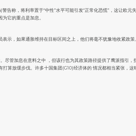
anetta)警告称，将利率置于“中性”水平可能引发“正常化恐慌”，
因为它的重点是加息。
官员表示，如果通胀维持在目标区间之上，他们将毫不犹豫地收紧政策
行。尽管加息在意料之中 ，但该行也为其政策路径提供了鹰派指引
行没有打算放缓步伐。许多十国集团(G10)经济体的 情况都相当紧张，