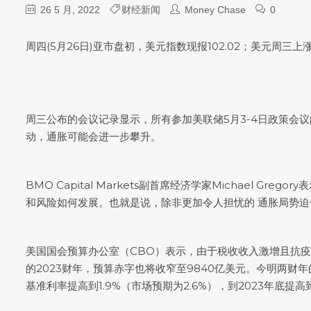
26 5 月, 2022
财经新闻
Money Chase
0
周四(5月26日)亚市盘初，
美元指数
现报102.02；美元周三
周三公布的会议记录显示，所有参加美联储5月3-4日政策会
动，通胀可能会进一步攀升。
BMO Capital Markets副首席经济学家Michae
和风险如何发展。也就是说，除非更加令人担忧的 通胀局势迫
美国国会预算办公室（CBO）表示，由于税收收入激增且抗疫
的2023财年，预算赤字也将收窄至9840亿美元。今明两财年
基准利率提高到1.9%（市场预期为2.6%），到2023年底提高到2