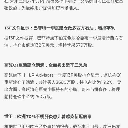
在“未来三到六个月内”推出比特币期货，交易所目前正在打造基
础设施，为最终用户提供加密市场准入。
13F文件显示：巴菲特一季度建仓做多西方石油，增持苹果
据13F文件披露，巴菲特旗下伯克希尔哈撒韦一季度增持西方石
油，持仓市值达132亿美元，增持苹果379万股。
高瓴Q1重新建仓滴滴，全面卖出造车三兄弟
高瓴旗下HHLR Advisors一季度13F美股持仓显示，该机构Q1
重新建仓了滴滴，共计买入3680万股，持仓占比为1.92%。卖
出方面，高瓴清仓原先小幅持有的小鹏、蔚来与拼多多，将理
想持仓砍半至约250万股。
世卫：欧洲70%不明肝炎患儿曾感染新冠病毒
根据世卫组织欧洲区办事处的报告，截至本月13号，欧洲16岁