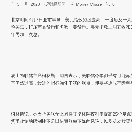
3 4 月, 2023
财经新闻
Money Chase
0
北京时间4月3日亚市早盘，
美元指数
短线走高，一度触及一周新
险买需，打压商品货币和多数非美货币。
美元指数
上周五收涨
年再加一次息。
波士顿联储主席柯林斯上周四表示，美联储今年似乎有可能再
率仍然过高，最近的指标强化了我的观点，即要将通胀率降至与
柯林斯说，她支持美联储上周将其指标隔夜利率提高25个基点至
货币政策的限制性不足以使通胀率下降的风险，以及活动放缓