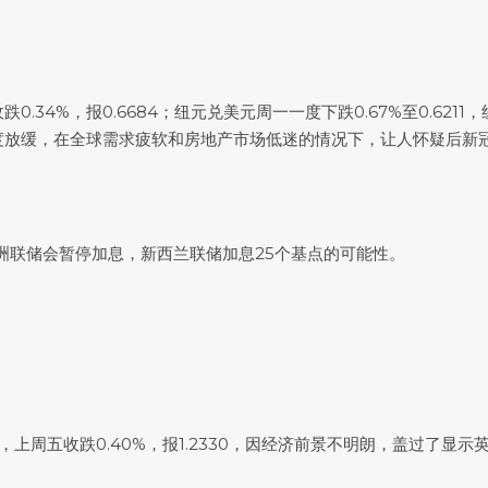
跌0.34%，报0.6684；
纽元兑美元
周一一度下跌0.67%至0.6211，
扩张速度放缓，在全球需求疲软和房地产市场低迷的情况下，让人怀疑后
洲联储会暂停加息，新西兰联储加息25个基点的可能性。
81，上周五收跌0.40%，报1.2330，因经济前景不明朗，盖过了