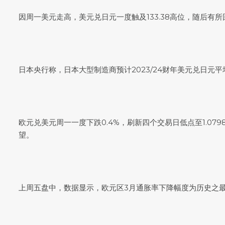
因周一美元走高，
美元兑日元
一度触及133.38高位，随后有所
日本央行称，日本大型制造商预计2023/24财年
美元兑日元
平
欧元兑美元
周一一度下跌0.4%，刷新四个交易日低点至1.079
望。
上周五盘中，数据显示，欧元区3月通胀率下降幅度为历史之