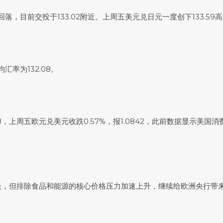
回落，目前交投于133.02附近。上周五
美元兑日元
一度创下133.59
均汇率为132.08。
8，上周五
欧元兑美元
收跌0.57%，报1.0842，此前数据显示
最，但排除食品和能源的核心价格压力加速上升，继续给欧洲央行带