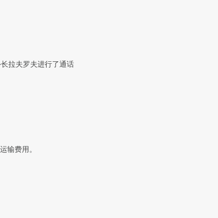
外长拉夫罗夫进行了通话
油运输费用。
。