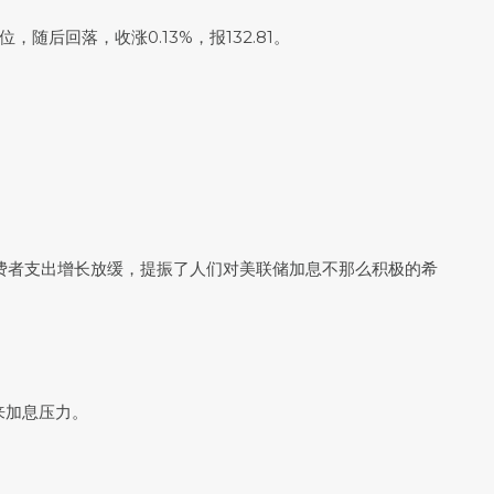
高位，随后回落，收涨0.13%，报132.81。
美国消费者支出增长放缓，提振了人们对美联储加息不那么积极的希
来加息压力。