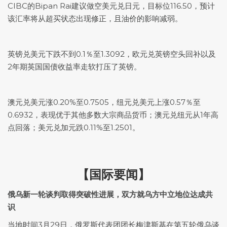
CIBC的Bipan Rai建议做空
美元兑日元
，目标位116.50，预计
该汇率将从超买状态出现修正，且油价的影响减弱。
英镑兑美元
下跌不到0.1％至1.3092，欧元兑英镑空头回补以及
2年期英国国债收益率走软打压了英镑。
澳元兑美元
涨0.20%至0.7505，
纽元兑美元
上涨0.57％至
0.6932，表现优于其他多数大宗商品货币；澳元兑纽元从1年高
点回落；
美元兑加元
跌0.11%至1.2501。
【国际要闻】
俄乌新一轮谈判取得突破性进展，双方就乌方中立地位达成共
识
当地时间3月29日，俄罗斯代表团团长梅津斯基在第五轮俄乌谈