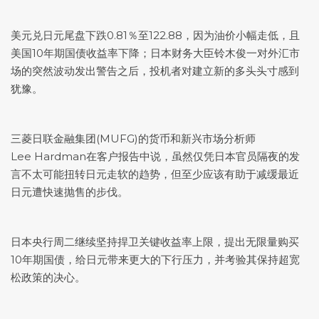
美元兑日元
尾盘下跌0.81％至122.88，因为油价小幅走低，且
美国10年期国债收益率下降；日本财务大臣铃木俊一对外汇市
场的突然波动发出警告之后，投机者对建立新的多头头寸感到
犹豫。
三菱日联金融集团(MUFG)的货币和新兴市场分析师
Lee Hardman在客户报告中说，虽然仅凭日本官员隔夜的发
言不太可能扭转日元走软的趋势，但至少应该有助于减缓最近
日元遭快速抛售的步伐。
日本央行周二继续坚持捍卫关键收益率上限，提出无限量购买
10年期国债，给日元带来更大的下行压力，并考验其保持超宽
松政策的决心。