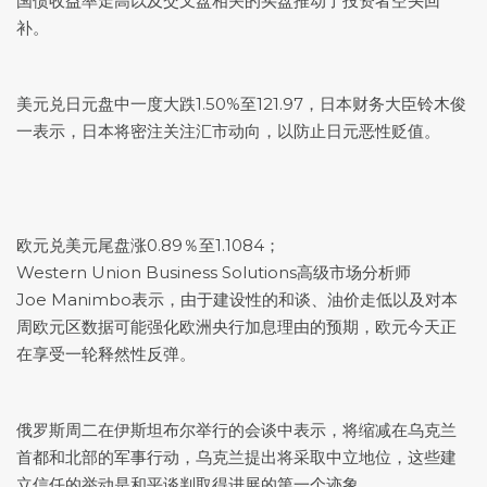
国债收益率走高以及交叉盘相关的买盘推动了投资者空头回
补。
美元兑日元
盘中一度大跌1.50%至121.97，日本财务大臣铃木俊
一表示，日本将密注关注汇市动向，以防止日元恶性贬值。
欧元兑美元
尾盘涨0.89％至1.1084；
Western Union Business Solutions高级市场分析师
Joe Manimbo表示，由于建设性的和谈、油价走低以及对本
周欧元区数据可能强化欧洲央行加息理由的预期，欧元今天正
在享受一轮释然性反弹。
俄罗斯周二在伊斯坦布尔举行的会谈中表示，将缩减在乌克兰
首都和北部的军事行动，乌克兰提出将采取中立地位，这些建
立信任的举动是和平谈判取得进展的第一个迹象。