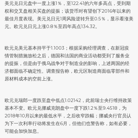
美元兑日元
盘中一度上涨1％，至122.41的六年多高点，受到期
权和交叉盘相关买盘的提振；该货币对有望创下2016年以来的
最佳月度表现。
美元兑日元
1周风险逆转升至0.5％，显示看涨美
元。欧元兑日元上涨0.8％至四年高点134.32。
欧元兑美元
基本持平于1.1003；根据采购经理调查，在新冠疫
情管制措施放松之后，德国和法国的商业活动都受到了服务业
的提振，但是由于俄乌战争对于制造业的影响，上述两国的经
济都面临不确定性。调查报告称，欧元区制造商面临零部件和
原材料成本的空前上涨。
欧元兑瑞郎一度跌至盘中低点1.02142，此前瑞士央行维持政策
基本不变。欧元兑挪威克朗盘中一度下跌1.2％至9.4518，为
2018年10月以来的最低水平，之后收窄跌幅；挪威央行官员认
为下一次利率行动将发生在6月，但他们也警告称，如有必要，
可能会加快加息。