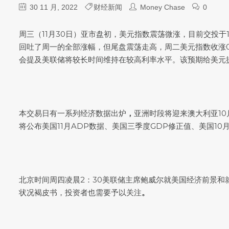
30 11 月, 2022
财经新闻
Money Chase
0
周三（11月30日）亚市盘初，
美元指数
震荡微涨，目前交投于1
回吐了周一的全部涨幅，但尾盘震荡走高，周二
美元指数
收涨
会提及美联储将较长时间维持在较高利率水平。该预期给美元提
本交易日有一系列经济数据出炉
，
亚洲时段将迎来澳大利亚10
将公布美国11月ADP数据、美国三季度GDP修正值、美国10月
北京时间周四凌晨2：30美联储主席鲍威尔就美国经济前景和就
状况褐皮书，投资者也需要予以关注
。