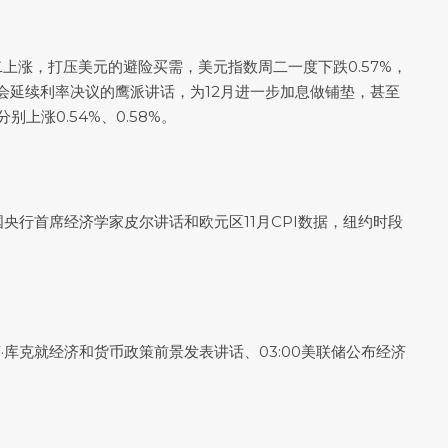
周二上涨，打压美元的避险买需，
美元指数
周二一度下跌0.57%，
可能会延续利率决议的鹰派讲话，为12月进一步加息做铺垫，甚至
涨0.54%、0.58%。
国央行首席经济学家皮尔讲话和欧元区11月CPI数据，纽约时段
·库克就经济和货币政策前景发表讲话、03:00美联储公布经济