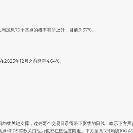
去几周加息75个基点的概率有所上升，目前为37%。
023年12月之前降至4.64%。
0日均线关键支撑，过去两个交易日录得带下影线的阳线，暗示下方买
周高点和108整数关口阻力也都在该位置附近。下方留意5日均线106.4