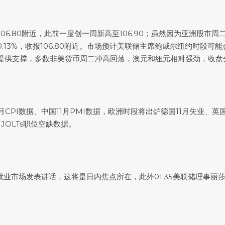
06.80附近，此前一度创一周新高至106.90；虽然因为亚洲股市
0.13%，收报106.80附近。市场预计美联储主席鲍威尔纽约时段
供支撑，多数非美货币周二冲高回落，澳元和纽元相对强劲，收盘分别上
月CPI数据、中国11月PMI数据，欧洲时段将出炉德国11月失业、英
JOLTs职位空缺数据。
业市场发表讲话，这将是日内焦点所在，此外01:35美联储理事丽莎