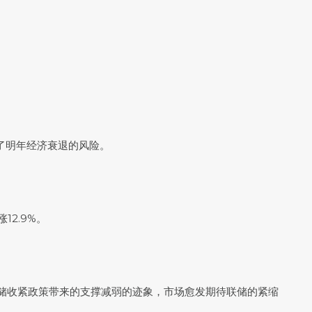
了明年经济衰退的风险。
12.9%。
可能是美联储收紧政策带来的支撑减弱的迹象，市场愈发期待联储的紧缩