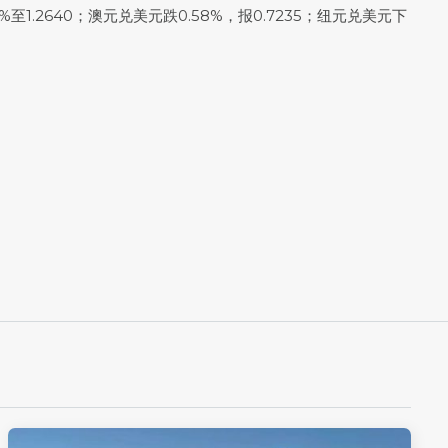
%至1.2640；
澳元兑美元
跌0.58%，报0.7235；
纽元兑美元
下