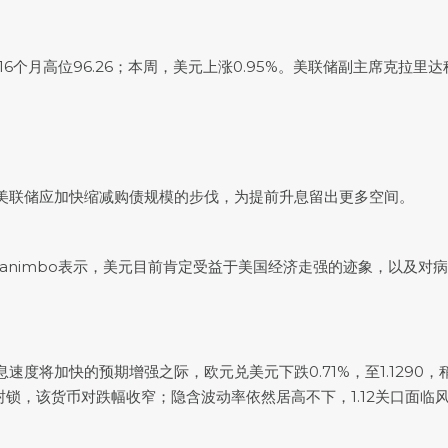
及的16个月高位96.26；本周，美元上涨0.95%。美联储副主席克
。
美联储应加快缩减购债规模的步伐，为提前升息留出更多空间。
市场分析师Joe Manimbo表示，美元目前肯定受益于美国经济走强的迹象，
息速度将加快的预期增强之际，
欧元兑美元
下跌0.71%，至1.129
国封锁，该货币对跌幅收窄；隐含波动率依然居高不下，1.12关口面临