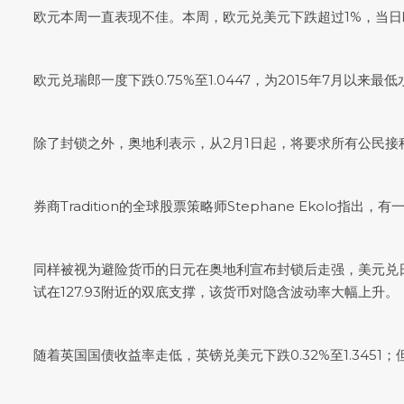
欧元本周一直表现不佳。本周，
欧元兑美元
下跌超过1%，当
欧元兑瑞郎一度下跌0.75%至1.0447，为2015年7月以
除了封锁之外，奥地利表示，从2月1日起，将要求所有公民
券商Tradition的全球股票策略师Stephane Eko
同样被视为避险货币的日元在奥地利宣布封锁后走强，
美元兑
试在127.93附近的双底支撑，该货币对隐含波动率大幅上升。
随着英国国债收益率走低，
英镑兑美元
下跌0.32%至1.34