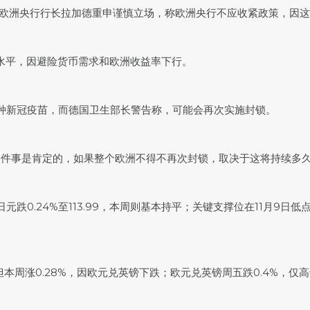
日欧洲央行行长拉加德重申谨慎立场，称欧洲央行不应收紧政策，因
来最低水平，因避险货币需求和欧洲收益率下行。
接种新冠疫苗，而德国卫生部长警告称，可能会再次实施封锁。
lo指出，有一件事是肯定的，如果整个欧洲不得不再次封锁，取决于这将持
日元
跌0.24%至113.99，本周则基本持平；关键支撑位在11月9日低
51；但本周涨0.28%，因欧元兑英镑下跌；欧元兑英镑周五跌0.4%，仅