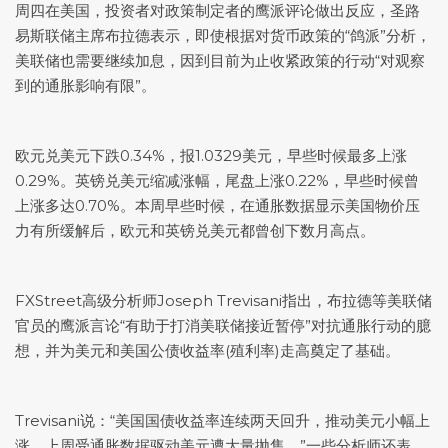
周四在美国，投资者对政策制定者的鹰派评论做出反应，圣路
易斯联储主席布拉德表示，即使根据对货币政策的“鸽派”分析，
美联储也需要继续加息，因到目前为止收紧政策的行动“对观察
到的通胀影响有限”。
欧元兑美元
下跌0.34%，报1.0329美元，早些时候最多上涨
0.29%。
英镑兑美元
缩减涨幅，尾盘上涨0.22%，早些时候曾
上涨多达0.70%。本周早些时候，在通胀数据显示美国物价压
力有所缓解后，欧元和
英镑兑美元
都曾创下数月高点。
FXStreet高级分析师Joseph Trevisani指出，布拉德等美联储
官员的鹰派言论“有助于打消美联储接近暂停”对抗通胀行动的臆
想，并为美元和美国公债收益率(殖利率)走高奠定了基础。
Trevisani说：“美国国债收益率连续两天回升，推动美元小幅上
涨，上周受通胀数据驱动美元遭大量抛售。”一些分析师还表