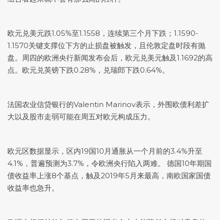
欧元兑美元
跌1.05%至1.1558，连续第三个月下跌；1.1590-
1.1570关键支撑位下方的止损盘被触发，且伦敦定盘时段有抛
盘。周四的欧洲央行新闻发布会后，
欧元兑美元
触及1.1692的高
点。欧元兑英镑下跌0.28%，兑瑞郎下跌0.64%。
法国农业信贷银行的Valentin Marinov表示，外围欧债利差扩
大以及股市走弱可能在周五对欧元构成压力。
欧元区数据显示，区内19国10月通胀从一个月前的3.4%升至
4.1%，普遍预测为3.7%，令欧洲央行陷入两难。 德国10年期国
债收益率上涨8个基点，触及2019年5月来最高，南欧国家国债
收益率也急升。