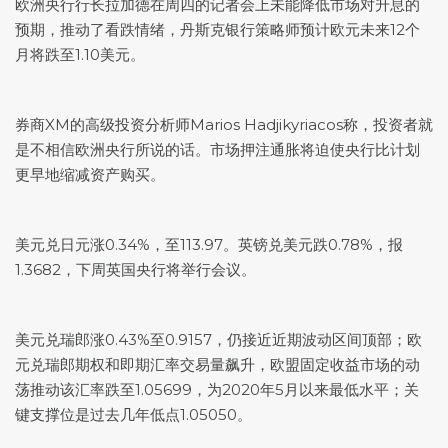
欧洲央行行长拉加德在周四的记者会上未能降低市场对升息的
预期，推动了看跌情绪，丹斯克银行策略师预计欧元未来12个
月将跌至1.10美元。
券商XM的高级投资分析师Marios Hadjikyriacos称，投资者就
是不相信欧洲央行所说的话。市场押注通胀将迫使央行比计划
更早地缩减资产购买。
美元兑日元
涨0.34%，至113.97。
英镑兑美元
跌0.78%，报
1.3682，下周英国央行将举行会议。
美元兑瑞郎
涨0.43%至0.9157，仍接近近期波动区间顶部；欧
元兑瑞郎期权和即期汇率交易量飙升，欧盟固定收益市场的动
荡推动该汇率跌至1.05699，为2020年5月以来最低水平；关
键支撑位是过去几年低点1.05050。