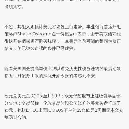
出脱头寸。
不过，其他人则预计美元将恢复上行走势。丰业银行首席外汇
策略师Shaun Osborne在一份报告中表示，由于美联储可能
很快开始缩减资产购买规模，一旦美元当前可能的整固性修正
结束，美元继续走强的条件已经成熟。
随着美国国会提高举债上限以避免历史性债务违约的最后期限
临近，对债务上限的担忧开始令投资者感到不安。
欧元兑美元
跌0.20%至1.1598；欧元伴随股市上涨收复早盘部
分失地；交易员称，伦敦交易时段公司账户的美元买盘打压了
欧元，包括DTCC上面以1.1605下单的25亿欧元2周期无本金交
割远期合约。