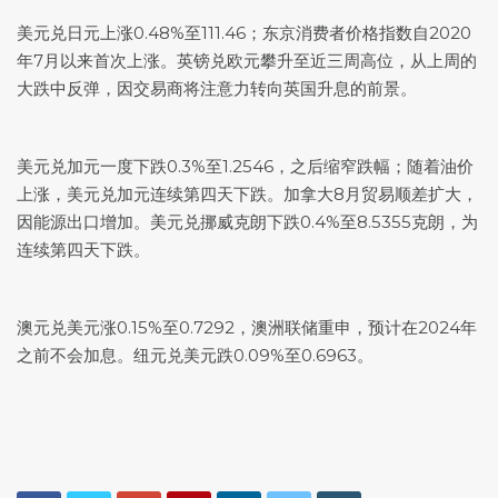
美元兑日元
上涨0.48%至111.46；东京消费者价格指数自2020
年7月以来首次上涨。英镑兑欧元攀升至近三周高位，从上周的
大跌中反弹，因交易商将注意力转向英国升息的前景。
美元兑加元
一度下跌0.3%至1.2546，之后缩窄跌幅；随着油价
上涨，
美元兑加元
连续第四天下跌。加拿大8月贸易顺差扩大，
因能源出口增加。美元兑挪威克朗下跌0.4%至8.5355克朗，为
连续第四天下跌。
澳元兑美元
涨0.15%至0.7292，澳洲联储重申，预计在2024年
之前不会加息。
纽元兑美元
跌0.09%至0.6963。