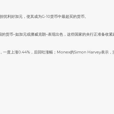
滞涨担忧利好加元，使其成为G-10货币中最超买的货币。
出口国的货币–如加元或挪威克朗–表现出色，这些国家的央行正准备收紧
一度上涨0.44%，后回吐涨幅；Monex的Simon Harvey