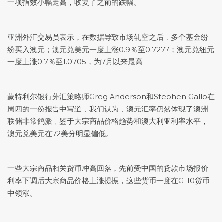
一项指数小幅走高，收复了之前的跌幅。
亚洲外汇交易员表示，在数据导致市场轧空之后，多个基金纷
纷买入澳元；
澳元兑美元
一度上涨0.9％至0.7277；澳元兑纽元
一度上涨0.7％至1.0705，为7月以来最高
蒙特利尔银行外汇策略师Greg Anderson和Stephen Gallo在
周四的一份报告中写道，我们认为，澳元汇率仍然体现了澳洲
联储非常鸽派，鉴于大宗商品价格趋势和澳大利亚利率水平，
澳元兑美元
在72美分明显偏低。
一些大宗商品相关货币冲高回落，先前受中国的贷款市场报价
利率下调后大宗商品价格上涨提振，这些货币一度在G-10货币
中领涨。